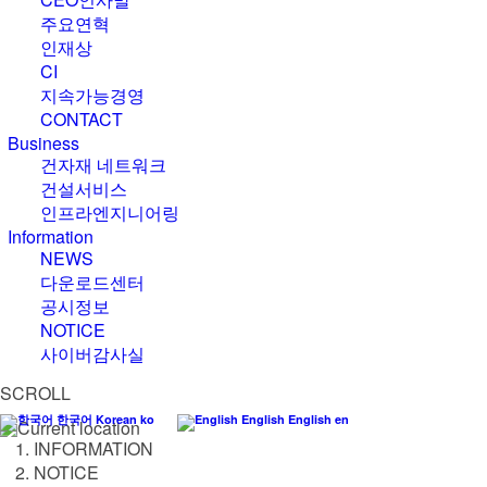
주요연혁
인재상
CI
지속가능경영
CONTACT
B
u
s
i
n
e
s
s
건자재 네트워크
건설서비스
인프라엔지니어링
I
n
f
o
r
m
a
t
i
o
n
NEWS
다운로드센터
공시정보
NOTICE
사이버감사실
SCROLL
한국어
Korean
ko
English
English
en
INFORMATION
NOTICE