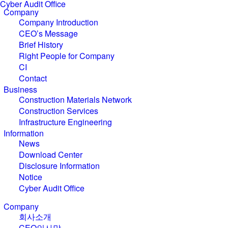
Cyber Audit Office
C
o
m
p
a
n
y
Company Introduction
CEO’s Message
Brief History
Right People for Company
CI
Contact
B
u
s
i
n
e
s
s
Construction Materials Network
Construction Services
Infrastructure Engineering
I
n
f
o
r
m
a
t
i
o
n
News
Download Center
Disclosure Information
Notice
Cyber Audit Office
C
o
m
p
a
n
y
회사소개
CEO인사말