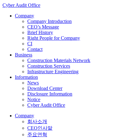
Cyber Audit Office
C
o
m
p
a
n
y
Company Introduction
CEO’s Message
Brief History
Right People for Company
CI
Contact
B
u
s
i
n
e
s
s
Construction Materials Network
Construction Services
Infrastructure Engineering
I
n
f
o
r
m
a
t
i
o
n
News
Download Center
Disclosure Information
Notice
Cyber Audit Office
C
o
m
p
a
n
y
회사소개
CEO인사말
주요연혁