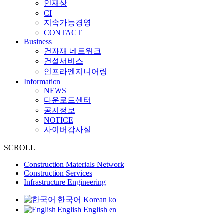
인재상
CI
지속가능경영
CONTACT
B
u
s
i
n
e
s
s
건자재 네트워크
건설서비스
인프라엔지니어링
I
n
f
o
r
m
a
t
i
o
n
NEWS
다운로드센터
공시정보
NOTICE
사이버감사실
SCROLL
Construction Materials Network
Construction Services
Infrastructure Engineering
한국어
Korean
ko
English
English
en