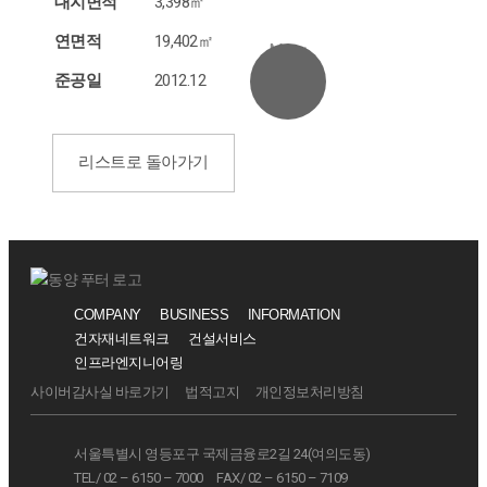
대지면적
3,398㎡
연면적
19,402㎡
Menu
준공일
2012.12
리스트로 돌아가기
COMPANY
BUSINESS
INFORMATION
건자재네트워크
건설서비스
인프라엔지니어링
사이버감사실 바로가기
법적고지
개인정보처리방침
서울특별시 영등포구 국제금융로2길 24(여의도동)
TEL/ 02 – 6150 – 7000
FAX/ 02 – 6150 – 7109