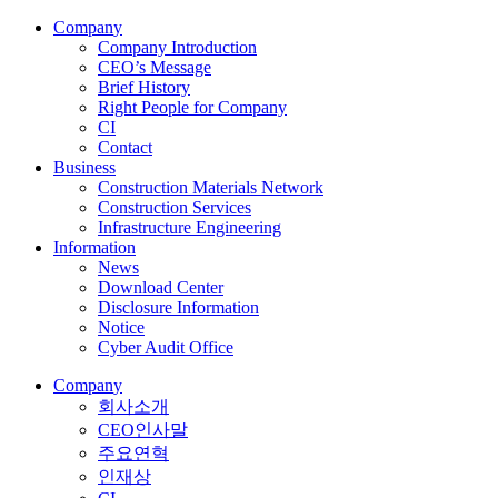
C
o
m
p
a
n
y
Company Introduction
CEO’s Message
Brief History
Right People for Company
CI
Contact
B
u
s
i
n
e
s
s
Construction Materials Network
Construction Services
Infrastructure Engineering
I
n
f
o
r
m
a
t
i
o
n
News
Download Center
Disclosure Information
Notice
Cyber Audit Office
C
o
m
p
a
n
y
회사소개
CEO인사말
주요연혁
인재상