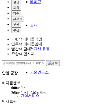
레미콘
울산
포항
제주
서부산
부산
골재
부산
파란색
레미콘직영
연두색
레미콘임대
건자재 유통
빨간색
골재
주황색
건자재
기술연구소
안양 공장
배치플랜트
600
㎥/hr
360㎥/hr×1, 240㎥/hr×1
건설서비스
믹서트럭