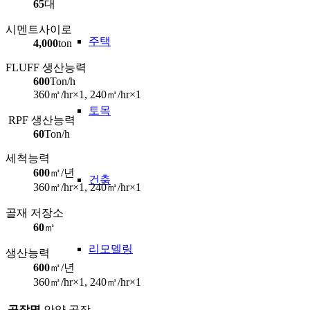
65
대
시멘트사이로
주택
4,000
ton
FLUFF 생산능력
600
Ton/h
360㎥/hr×1, 240㎥/hr×1
토목
RPF 생산능력
60
Ton/h
세척능력
600
㎥/년
건축
360㎥/hr×1, 240㎥/hr×1
골재 저장소
60
㎥
리모델링
생산능력
600
㎥/년
360㎥/hr×1, 240㎥/hr×1
공장명
안양 공장