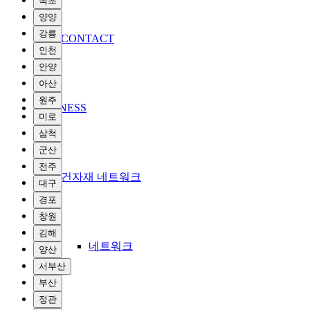
속초
양양
강릉
CONTACT
인천
안양
아산
원주
BUSINESS
미로
삼척
군산
전주
건자재 네트워크
대구
경포
창원
김해
네트워크
양산
서부산
부산
정관