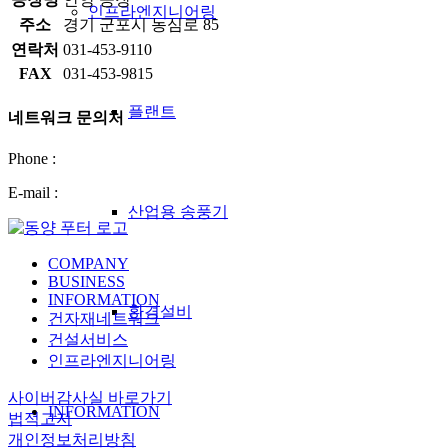
인프라엔지니어링
주소
경기 군포시 농심로 85
연락처
031-453-9110
FAX
031-453-9815
플랜트
네트워크 문의처
Phone :
E-mail :
산업용 송풍기
COMPANY
BUSINESS
INFORMATION
환경설비
건자재네트워크
건설서비스
인프라엔지니어링
사이버감사실 바로가기
INFORMATION
법적고지
개인정보처리방침