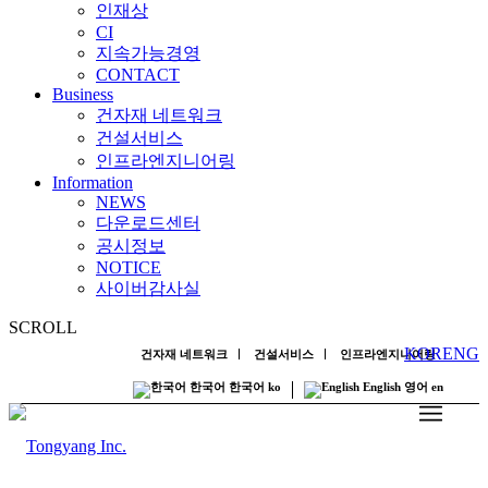
인재상
CI
지속가능경영
CONTACT
B
u
s
i
n
e
s
s
건자재 네트워크
건설서비스
인프라엔지니어링
I
n
f
o
r
m
a
t
i
o
n
NEWS
다운로드센터
공시정보
NOTICE
사이버감사실
SCROLL
KOR
ENG
건자재 네트워크
건설서비스
인프라엔지니어링
한국어
한국어
ko
English
영어
en