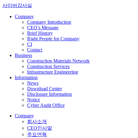
사이버감사실
C
o
m
p
a
n
y
Company Introduction
CEO’s Message
Brief History
Right People for Company
CI
Contact
B
u
s
i
n
e
s
s
Construction Materials Network
Construction Services
Infrastructure Engineering
I
n
f
o
r
m
a
t
i
o
n
News
Download Center
Disclosure Information
Notice
Cyber Audit Office
C
o
m
p
a
n
y
회사소개
CEO인사말
주요연혁