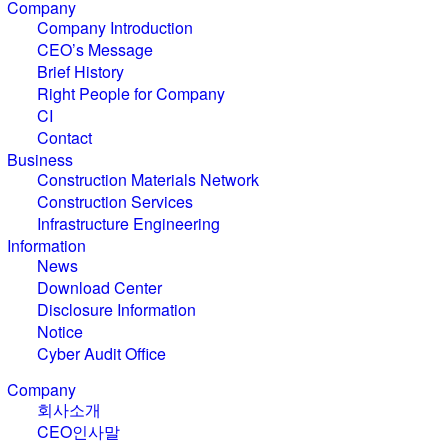
C
o
m
p
a
n
y
Company Introduction
CEO’s Message
Brief History
Right People for Company
CI
Contact
B
u
s
i
n
e
s
s
Construction Materials Network
Construction Services
Infrastructure Engineering
I
n
f
o
r
m
a
t
i
o
n
News
Download Center
Disclosure Information
Notice
Cyber Audit Office
C
o
m
p
a
n
y
회사소개
CEO인사말