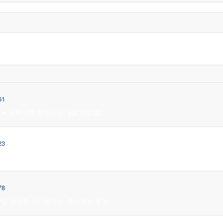
61
등록서류 접수기간 : 8월19일(월)...
23
제도 도입·시행[’19. 9. 16(...
78
29일 개최한 이사회에서, 주식회사 동양...