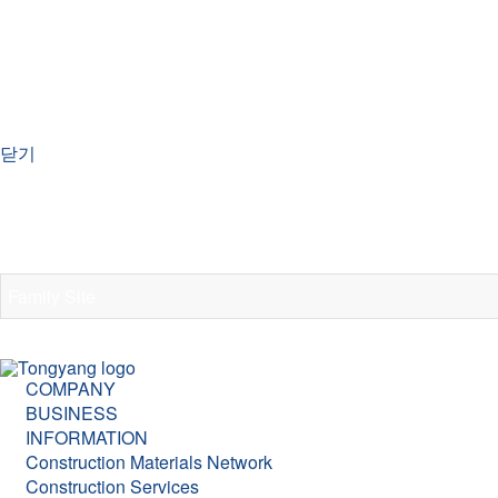
㈜동양은 독자적인 판단으로 본 약관의 전체 또는 일부분을 언제든
가 게시된 이후에도 이용자가 계속해서 사이트를 이용하는 경우 이
정지 또는 중단시킬 수 있고, 특정 기능과 서비스에 대해 제한을 
과 동시에 이용자는 모든 자료를 즉각 파기해야 합니다.
본 약관은 2018년 11월 01일부터 효력이 발생합니다.
문의사항이 있으신 경우 ㈜동양 총무팀(02-6150-7133)으로 
닫기
서울특별시 영등포구 국제금융로2길 24(여의도동)
TEL/ 02 – 6150 – 7000
FAX/ 02 – 6150 – 7109
COPYRIGHT(C) 2019 TONGYANG Inc. ALL RIGHT RESERVE
COMPANY
BUSINESS
INFORMATION
Construction Materials Network
Construction Services