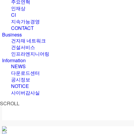
주요연혁
인재상
CI
지속가능경영
CONTACT
B
u
s
i
n
e
s
s
건자재 네트워크
건설서비스
인프라엔지니어링
I
n
f
o
r
m
a
t
i
o
n
NEWS
다운로드센터
공시정보
NOTICE
사이버감사실
SCROLL
건자재 네트워크
건설서비스
인프라엔지니어링
한국어
한국어
ko
English
영어
en