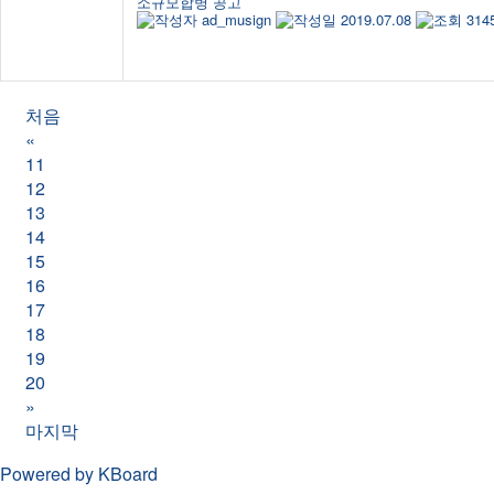
378
notice
소규모합병 공고
ad_musign
2019.07.08
314
주식회사 동양은 주식회사 티와이강원과 2019년 6월 24
처음
«
11
12
13
14
BUSINESS
15
16
17
18
19
20
»
마지막
Powered by KBoard