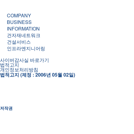
COMPANY
BUSINESS
INFORMATION
건자재네트워크
건설서비스
인프라엔지니어링
사이버감사실 바로가기
법적고지
개인정보처리방침
법적고지 (제정 : 2006년 05월 02일)
(개정 : 2018년 11월 01일)
이 웹사이트(http://www.tongyanginc.co.kr, “본 사
로만 사용됩니다.
저작권
본 사이트에 게시된 텍스트, 그림, 음성, 파일, 링크, 소스코드
컨텐츠에 대한 비독점적, 양도불가의 제한적인 접근 및 사용권한
는 그 복사본에 대한 권리를 이용자에게 이전하는 것이 아닙니다