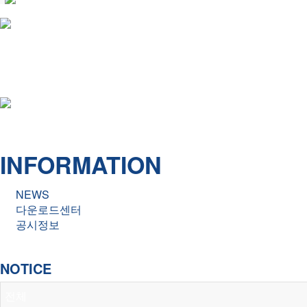
INFORMATION
KOR
ENG
NOTICE
INFORMATION
COMPANY
NEWS
다운로드센터
공시정보
NOTICE
NOTICE