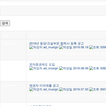
검색
번호
제목
381
notice
2019년 동양/건설부문 협력사 등록 공고
ad_musign
2019.08.19
335
㈜동양/건설부문에서 2019년 협력사 등록을 실시합니다. ■ 
380
notice
전자증권제도 도입
ad_musign
2019.08.09
308
전자증권 전환대상 주권 등의 권리자 보호 안내 당사의 전자증권
379
notice
채권자 이의제출 공고
ad_musign
2019.07.30
300
주식회사 동양은 상법 제527조의3에 따라 2019년 7월 