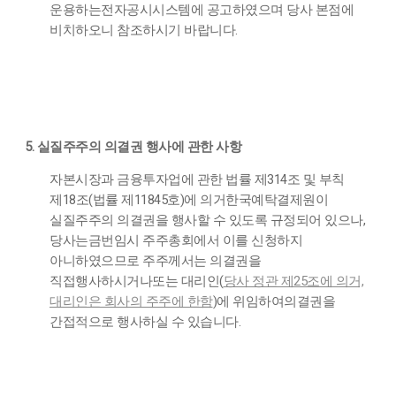
운용하는
전자공시시스템
에 공고하였으며 당사 본점에
비치하오니 참조하시기 바랍니다.
5. 실질주주의 의결권 행사에 관한 사항
자본시장과 금융투자업에 관한 법률 제314조 및 부칙
제18조(법률 제11845호)에 의거
한
국예탁결제원이
실질주주의 의결권을 행사할 수 있도록 규정되어 있으나,
당사는
금번
임
시 주주총회에서 이를 신청하지
아니하였으므로 주주께서는 의결권을
직접
행사하시거나
또는 대리인(
당사 정관 제25조에 의거,
대리인은 회사의 주주에 한함
)에 위임하여
의결권
을
간접적으로 행사하실 수 있습니다.