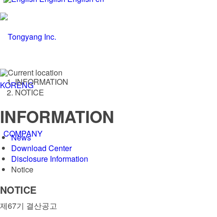
INFORMATION
KOR
ENG
NOTICE
INFORMATION
COMPANY
News
Download Center
Disclosure Information
Notice
NOTICE
제67기 결산공고