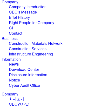
C
o
m
p
a
n
y
Company Introduction
CEO’s Message
Brief History
Right People for Company
CI
Contact
B
u
s
i
n
e
s
s
Construction Materials Network
Construction Services
Infrastructure Engineering
I
n
f
o
r
m
a
t
i
o
n
News
Download Center
Disclosure Information
Notice
Cyber Audit Office
C
o
m
p
a
n
y
회사소개
CEO인사말