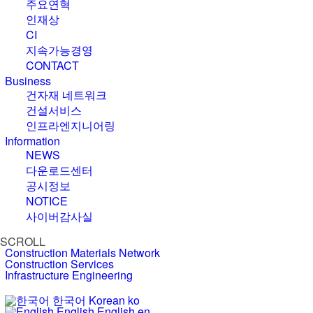
주요연혁
인재상
CI
지속가능경영
CONTACT
B
u
s
i
n
e
s
s
건자재 네트워크
건설서비스
인프라엔지니어링
I
n
f
o
r
m
a
t
i
o
n
NEWS
다운로드센터
공시정보
NOTICE
사이버감사실
SCROLL
Construction Materials Network
Construction Services
Infrastructure Engineering
한국어
Korean
ko
English
English
en